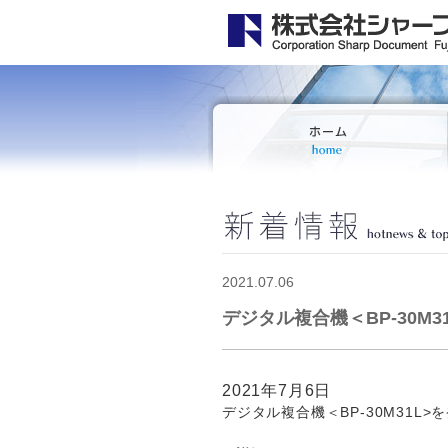
2021.07.06
デジタル複合機＜BP-30M
2021
年
7
月
6
日
デジタル複合機＜
BP-30M31L>
を