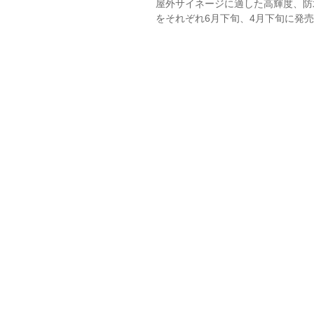
屋外サイネージに適した高輝度、防水・防
をそれぞれ6月下旬、4月下旬に発