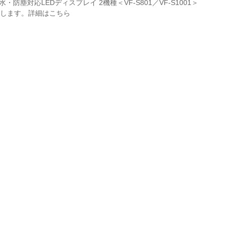
塵対応LEDディスプレイ 2機種＜VF-S801／VF-S1001＞
売します。
詳細はこちら